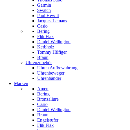
Garmin
Swatch
Paul Hewitt
Jacques Lemans
Casio
Bering
Flik Flak
Daniel Wellington
Kerbholz
Tommy Hilfiger
Braun
Uhrenzubehör
Uhren Aufbewahrung
Uhrenbeweger
Uhrenbänder
Marken
Amen
Bering
Bronzallure
Casio
Daniel Wellington
Braun
Engelsrufer
Flik Flak