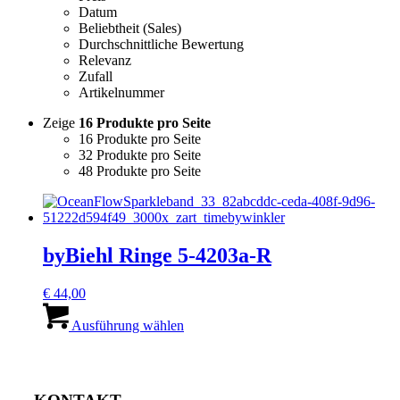
Datum
Beliebtheit (Sales)
Durchschnittliche Bewertung
Relevanz
Zufall
Artikelnummer
Zeige
16 Produkte pro Seite
16 Produkte pro Seite
32 Produkte pro Seite
48 Produkte pro Seite
byBiehl Ringe 5-4203a-R
€
44,00
Dieses
Produkt
Ausführung wählen
weist
mehrere
Varianten
auf.