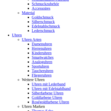
Schmuckzubehör
Accessoires
Material
Goldschmuck
Silberschmuck
Edelstahlschmuck
Lederschmuck
Uhren
Uhren Arten
Damenuhren
Herrenuhren
Kinderuhren
Smartwatches
Analoguhren
Sportuhren
Taucheruhren
Fliegeruhren
Weitere Uhren
Uhren mit Lederband
Uhren mit Edelstahlband
Silberfarbene Uhren
Goldfarbene Uhren
Roségoldfarbene Uhren
Uhren Marken
Thomas Sabo