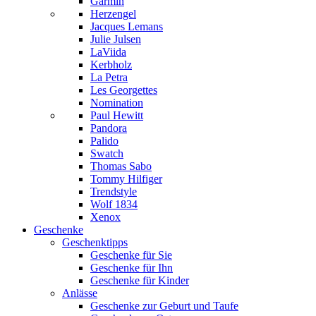
Garmin
Herzengel
Jacques Lemans
Julie Julsen
LaViida
Kerbholz
La Petra
Les Georgettes
Nomination
Paul Hewitt
Pandora
Palido
Swatch
Thomas Sabo
Tommy Hilfiger
Trendstyle
Wolf 1834
Xenox
Geschenke
Geschenktipps
Geschenke für Sie
Geschenke für Ihn
Geschenke für Kinder
Anlässe
Geschenke zur Geburt und Taufe