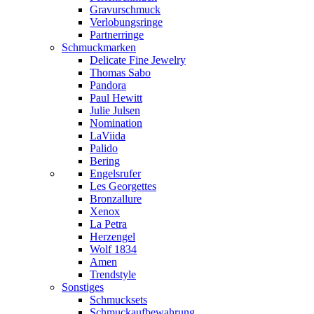
Gravurschmuck
Verlobungsringe
Partnerringe
Schmuckmarken
Delicate Fine Jewelry
Thomas Sabo
Pandora
Paul Hewitt
Julie Julsen
Nomination
LaViida
Palido
Bering
Engelsrufer
Les Georgettes
Bronzallure
Xenox
La Petra
Herzengel
Wolf 1834
Amen
Trendstyle
Sonstiges
Schmucksets
Schmuckaufbewahrung