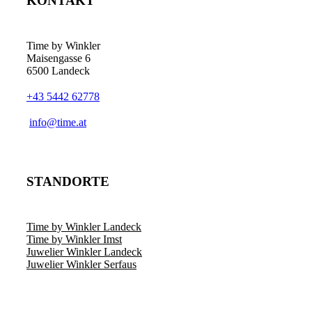
KONTAKT
Die
Optionen
können
auf
Time by Winkler
der
Maisengasse 6
Produktseite
6500 Landeck
gewählt
werden
+43 5442 62778
­info@time.at
STANDORTE
Time by Winkler Landeck
Time by Winkler Imst
Juwelier Winkler Landeck
Juwelier Winkler Serfaus