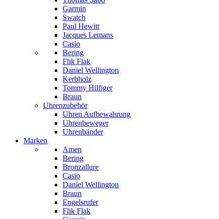
Garmin
Swatch
Paul Hewitt
Jacques Lemans
Casio
Bering
Flik Flak
Daniel Wellington
Kerbholz
Tommy Hilfiger
Braun
Uhrenzubehör
Uhren Aufbewahrung
Uhrenbeweger
Uhrenbänder
Marken
Amen
Bering
Bronzallure
Casio
Daniel Wellington
Braun
Engelsrufer
Flik Flak