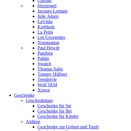
Garmin
Herzengel
Jacques Lemans
Julie Julsen
LaViida
Kerbholz
La Petra
Les Georgettes
Nomination
Paul Hewitt
Pandora
Palido
Swatch
Thomas Sabo
Tommy Hilfiger
Trendstyle
Wolf 1834
Xenox
Geschenke
Geschenktipps
Geschenke für Sie
Geschenke für Ihn
Geschenke für Kinder
Anlässe
Geschenke zur Geburt und Taufe