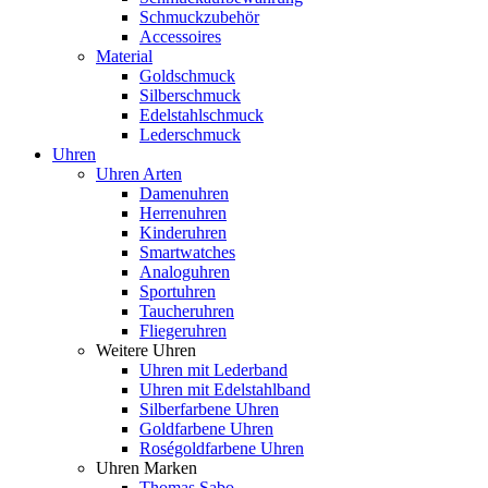
Schmuckzubehör
Accessoires
Material
Goldschmuck
Silberschmuck
Edelstahlschmuck
Lederschmuck
Uhren
Uhren Arten
Damenuhren
Herrenuhren
Kinderuhren
Smartwatches
Analoguhren
Sportuhren
Taucheruhren
Fliegeruhren
Weitere Uhren
Uhren mit Lederband
Uhren mit Edelstahlband
Silberfarbene Uhren
Goldfarbene Uhren
Roségoldfarbene Uhren
Uhren Marken
Thomas Sabo