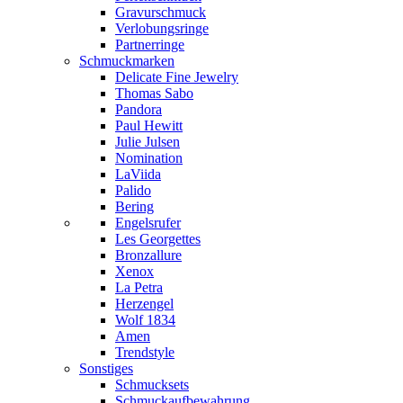
Gravurschmuck
Verlobungsringe
Partnerringe
Schmuckmarken
Delicate Fine Jewelry
Thomas Sabo
Pandora
Paul Hewitt
Julie Julsen
Nomination
LaViida
Palido
Bering
Engelsrufer
Les Georgettes
Bronzallure
Xenox
La Petra
Herzengel
Wolf 1834
Amen
Trendstyle
Sonstiges
Schmucksets
Schmuckaufbewahrung