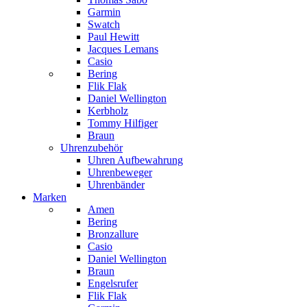
Garmin
Swatch
Paul Hewitt
Jacques Lemans
Casio
Bering
Flik Flak
Daniel Wellington
Kerbholz
Tommy Hilfiger
Braun
Uhrenzubehör
Uhren Aufbewahrung
Uhrenbeweger
Uhrenbänder
Marken
Amen
Bering
Bronzallure
Casio
Daniel Wellington
Braun
Engelsrufer
Flik Flak