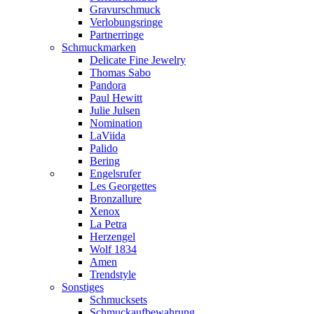
Gravurschmuck
Verlobungsringe
Partnerringe
Schmuckmarken
Delicate Fine Jewelry
Thomas Sabo
Pandora
Paul Hewitt
Julie Julsen
Nomination
LaViida
Palido
Bering
Engelsrufer
Les Georgettes
Bronzallure
Xenox
La Petra
Herzengel
Wolf 1834
Amen
Trendstyle
Sonstiges
Schmucksets
Schmuckaufbewahrung