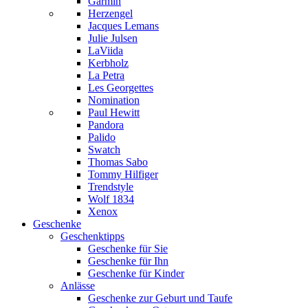
Garmin
Herzengel
Jacques Lemans
Julie Julsen
LaViida
Kerbholz
La Petra
Les Georgettes
Nomination
Paul Hewitt
Pandora
Palido
Swatch
Thomas Sabo
Tommy Hilfiger
Trendstyle
Wolf 1834
Xenox
Geschenke
Geschenktipps
Geschenke für Sie
Geschenke für Ihn
Geschenke für Kinder
Anlässe
Geschenke zur Geburt und Taufe