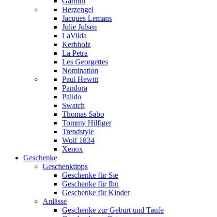
Garmin
Herzengel
Jacques Lemans
Julie Julsen
LaViida
Kerbholz
La Petra
Les Georgettes
Nomination
Paul Hewitt
Pandora
Palido
Swatch
Thomas Sabo
Tommy Hilfiger
Trendstyle
Wolf 1834
Xenox
Geschenke
Geschenktipps
Geschenke für Sie
Geschenke für Ihn
Geschenke für Kinder
Anlässe
Geschenke zur Geburt und Taufe