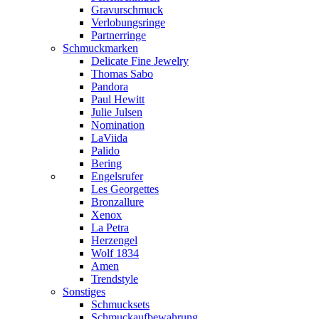
Gravurschmuck
Verlobungsringe
Partnerringe
Schmuckmarken
Delicate Fine Jewelry
Thomas Sabo
Pandora
Paul Hewitt
Julie Julsen
Nomination
LaViida
Palido
Bering
Engelsrufer
Les Georgettes
Bronzallure
Xenox
La Petra
Herzengel
Wolf 1834
Amen
Trendstyle
Sonstiges
Schmucksets
Schmuckaufbewahrung