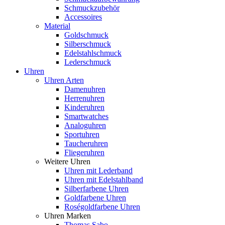
Schmuckzubehör
Accessoires
Material
Goldschmuck
Silberschmuck
Edelstahlschmuck
Lederschmuck
Uhren
Uhren Arten
Damenuhren
Herrenuhren
Kinderuhren
Smartwatches
Analoguhren
Sportuhren
Taucheruhren
Fliegeruhren
Weitere Uhren
Uhren mit Lederband
Uhren mit Edelstahlband
Silberfarbene Uhren
Goldfarbene Uhren
Roségoldfarbene Uhren
Uhren Marken
Thomas Sabo