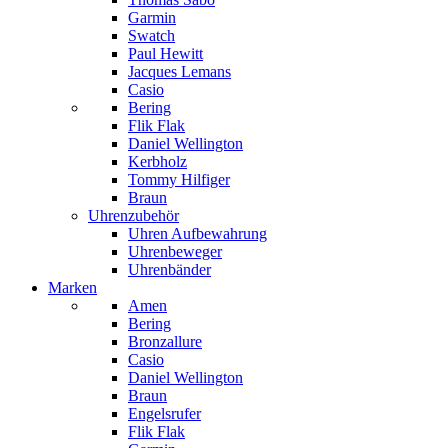
Garmin
Swatch
Paul Hewitt
Jacques Lemans
Casio
Bering
Flik Flak
Daniel Wellington
Kerbholz
Tommy Hilfiger
Braun
Uhrenzubehör
Uhren Aufbewahrung
Uhrenbeweger
Uhrenbänder
Marken
Amen
Bering
Bronzallure
Casio
Daniel Wellington
Braun
Engelsrufer
Flik Flak