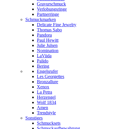
Gravurschmuck
Verlobungsringe
Partnerringe
Schmuckmarken
Delicate Fine Jewelry
Thomas Sabo
Pandora
Paul Hewitt
Julie Julsen
Nomination
LaViida
Palido
Bering
Engelsrufer
Les Georgettes
Bronzallure
Xenox
La Petra
Herzengel
Wolf 1834
Amen
Trendstyle
Sonstiges
Schmucksets
Schmuckaufbewahrung