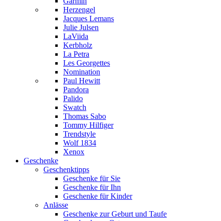
Garmin
Herzengel
Jacques Lemans
Julie Julsen
LaViida
Kerbholz
La Petra
Les Georgettes
Nomination
Paul Hewitt
Pandora
Palido
Swatch
Thomas Sabo
Tommy Hilfiger
Trendstyle
Wolf 1834
Xenox
Geschenke
Geschenktipps
Geschenke für Sie
Geschenke für Ihn
Geschenke für Kinder
Anlässe
Geschenke zur Geburt und Taufe