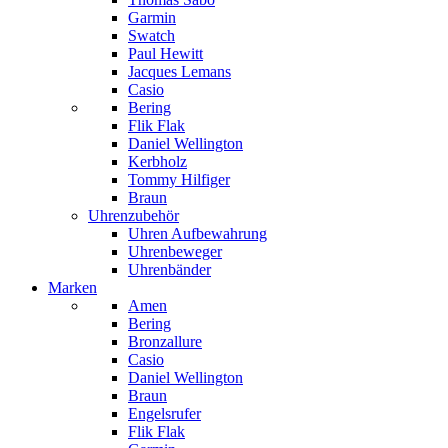
Garmin
Swatch
Paul Hewitt
Jacques Lemans
Casio
Bering
Flik Flak
Daniel Wellington
Kerbholz
Tommy Hilfiger
Braun
Uhrenzubehör
Uhren Aufbewahrung
Uhrenbeweger
Uhrenbänder
Marken
Amen
Bering
Bronzallure
Casio
Daniel Wellington
Braun
Engelsrufer
Flik Flak