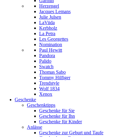
Garmin
Herzengel
Jacques Lemans
Julie Julsen
LaViida
Kerbholz
La Petra
Les Georgettes
Nomination
Paul Hewitt
Pandora
Palido
Swatch
Thomas Sabo
Tommy Hilfiger
Trendstyle
Wolf 1834
Xenox
Geschenke
Geschenktipps
Geschenke für Sie
Geschenke für Ihn
Geschenke für Kinder
Anlässe
Geschenke zur Geburt und Taufe