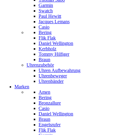
Garmin
Swatch
Paul Hewitt
Jacques Lemans
Casio
Bering
Flik Flak
Daniel Wellington
Kerbholz
Tommy Hilfiger
Braun
Uhrenzubehör
Uhren Aufbewahrung
Uhrenbeweger
Uhrenbänder
Marken
Amen
Bering
Bronzallure
Casio
Daniel Wellington
Braun
Engelsrufer
Flik Flak