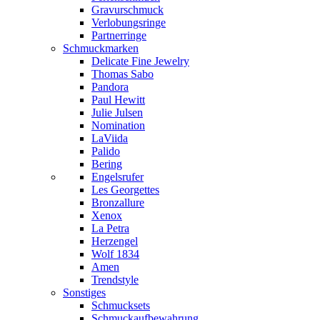
Gravurschmuck
Verlobungsringe
Partnerringe
Schmuckmarken
Delicate Fine Jewelry
Thomas Sabo
Pandora
Paul Hewitt
Julie Julsen
Nomination
LaViida
Palido
Bering
Engelsrufer
Les Georgettes
Bronzallure
Xenox
La Petra
Herzengel
Wolf 1834
Amen
Trendstyle
Sonstiges
Schmucksets
Schmuckaufbewahrung