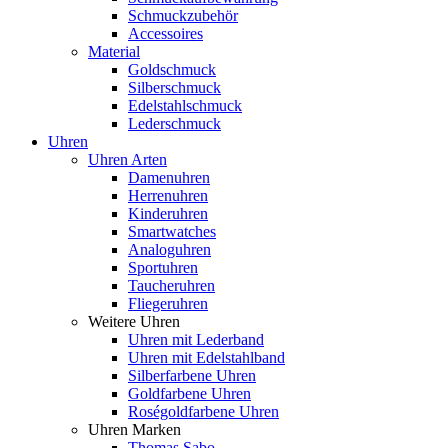
Schmuckzubehör
Accessoires
Material
Goldschmuck
Silberschmuck
Edelstahlschmuck
Lederschmuck
Uhren
Uhren Arten
Damenuhren
Herrenuhren
Kinderuhren
Smartwatches
Analoguhren
Sportuhren
Taucheruhren
Fliegeruhren
Weitere Uhren
Uhren mit Lederband
Uhren mit Edelstahlband
Silberfarbene Uhren
Goldfarbene Uhren
Roségoldfarbene Uhren
Uhren Marken
Thomas Sabo