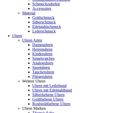
Schmuckzubehör
Accessoires
Material
Goldschmuck
Silberschmuck
Edelstahlschmuck
Lederschmuck
Uhren
Uhren Arten
Damenuhren
Herrenuhren
Kinderuhren
Smartwatches
Analoguhren
Sportuhren
Taucheruhren
Fliegeruhren
Weitere Uhren
Uhren mit Lederband
Uhren mit Edelstahlband
Silberfarbene Uhren
Goldfarbene Uhren
Roségoldfarbene Uhren
Uhren Marken
Thomas Sabo