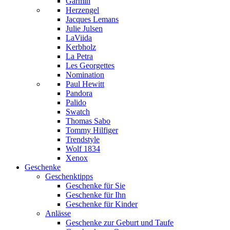
Garmin
Herzengel
Jacques Lemans
Julie Julsen
LaViida
Kerbholz
La Petra
Les Georgettes
Nomination
Paul Hewitt
Pandora
Palido
Swatch
Thomas Sabo
Tommy Hilfiger
Trendstyle
Wolf 1834
Xenox
Geschenke
Geschenktipps
Geschenke für Sie
Geschenke für Ihn
Geschenke für Kinder
Anlässe
Geschenke zur Geburt und Taufe