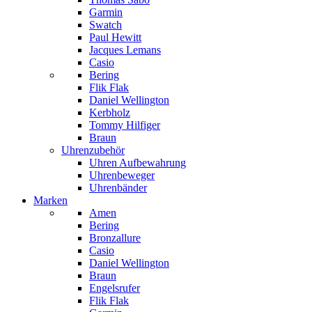
Garmin
Swatch
Paul Hewitt
Jacques Lemans
Casio
Bering
Flik Flak
Daniel Wellington
Kerbholz
Tommy Hilfiger
Braun
Uhrenzubehör
Uhren Aufbewahrung
Uhrenbeweger
Uhrenbänder
Marken
Amen
Bering
Bronzallure
Casio
Daniel Wellington
Braun
Engelsrufer
Flik Flak