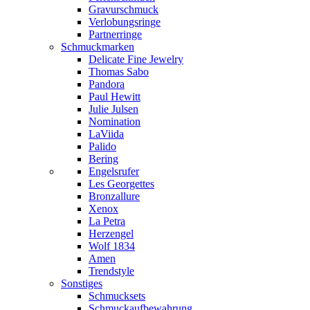
Gravurschmuck
Verlobungsringe
Partnerringe
Schmuckmarken
Delicate Fine Jewelry
Thomas Sabo
Pandora
Paul Hewitt
Julie Julsen
Nomination
LaViida
Palido
Bering
Engelsrufer
Les Georgettes
Bronzallure
Xenox
La Petra
Herzengel
Wolf 1834
Amen
Trendstyle
Sonstiges
Schmucksets
Schmuckaufbewahrung