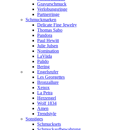
Gravurschmuck
Verlobungsringe
Partnerringe
Schmuckmarken
Delicate Fine Jewelry
Thomas Sabo
Pandora
Paul Hewitt
Julie Julsen
Nomination
LaViida
Palido
Bering
Engelsrufer
Les Georgettes
Bronzallure
Xenox
La Petra
Herzengel
Wolf 1834
Amen
Trendstyle
Sonstiges
Schmucksets
Schmuckaufbewahrung