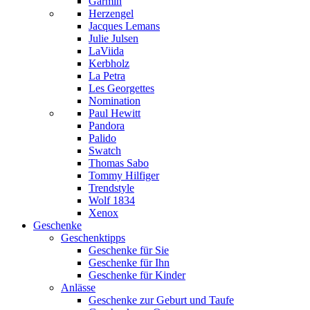
Garmin
Herzengel
Jacques Lemans
Julie Julsen
LaViida
Kerbholz
La Petra
Les Georgettes
Nomination
Paul Hewitt
Pandora
Palido
Swatch
Thomas Sabo
Tommy Hilfiger
Trendstyle
Wolf 1834
Xenox
Geschenke
Geschenktipps
Geschenke für Sie
Geschenke für Ihn
Geschenke für Kinder
Anlässe
Geschenke zur Geburt und Taufe