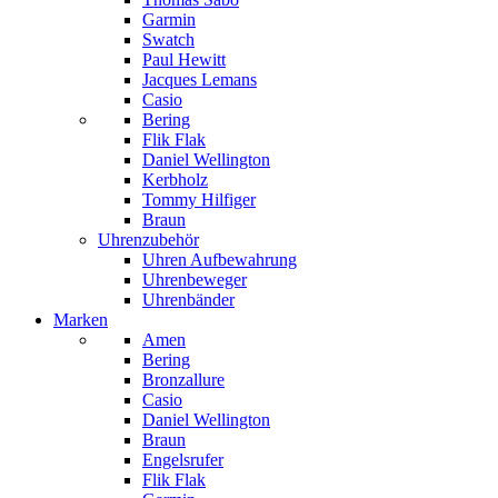
Garmin
Swatch
Paul Hewitt
Jacques Lemans
Casio
Bering
Flik Flak
Daniel Wellington
Kerbholz
Tommy Hilfiger
Braun
Uhrenzubehör
Uhren Aufbewahrung
Uhrenbeweger
Uhrenbänder
Marken
Amen
Bering
Bronzallure
Casio
Daniel Wellington
Braun
Engelsrufer
Flik Flak