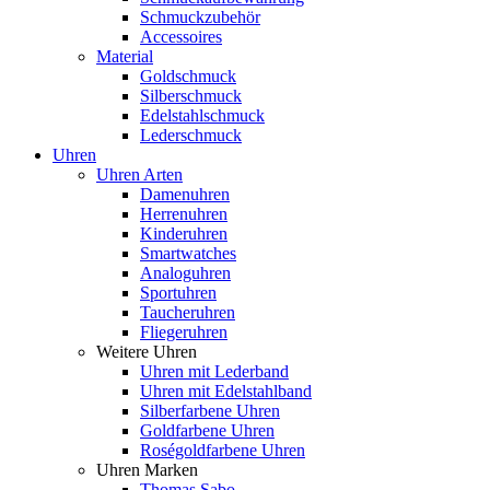
Schmuckzubehör
Accessoires
Material
Goldschmuck
Silberschmuck
Edelstahlschmuck
Lederschmuck
Uhren
Uhren Arten
Damenuhren
Herrenuhren
Kinderuhren
Smartwatches
Analoguhren
Sportuhren
Taucheruhren
Fliegeruhren
Weitere Uhren
Uhren mit Lederband
Uhren mit Edelstahlband
Silberfarbene Uhren
Goldfarbene Uhren
Roségoldfarbene Uhren
Uhren Marken
Thomas Sabo