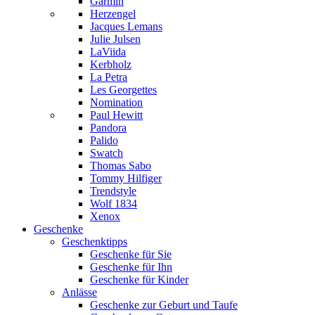
Garmin
Herzengel
Jacques Lemans
Julie Julsen
LaViida
Kerbholz
La Petra
Les Georgettes
Nomination
Paul Hewitt
Pandora
Palido
Swatch
Thomas Sabo
Tommy Hilfiger
Trendstyle
Wolf 1834
Xenox
Geschenke
Geschenktipps
Geschenke für Sie
Geschenke für Ihn
Geschenke für Kinder
Anlässe
Geschenke zur Geburt und Taufe