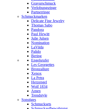
Gravurschmuck
Verlobungsringe
Partnerringe
Schmuckmarken
Delicate Fine Jewelry
Thomas Sabo
Pandora
Paul Hewitt
Julie Julsen
Nomination
LaViida
Palido
Bering
Engelsrufer
Les Georgettes
Bronzallure
Xenox
La Petra
Herzengel
Wolf 1834
Amen
Trendstyle
Sonstiges
Schmucksets
Schmuckaufbewahrung