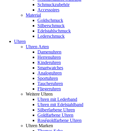
Schmuckzubehör
Accessoires
Material
Goldschmuck
Silberschmuck
Edelstahlschmuck
Lederschmuck
Uhren
Uhren Arten
Damenuhren
Herrenuhren
Kinderuhren
Smartwatches
Analoguhren
Sportuhren
Taucheruhren
Fliegeruhren
Weitere Uhren
Uhren mit Lederband
Uhren mit Edelstahlband
Silberfarbene Uhren
Goldfarbene Uhren
Roségoldfarbene Uhren
Uhren Marken
Thomas Sabo