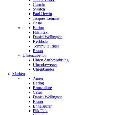
Garmin
Swatch
Paul Hewitt
Jacques Lemans
Casio
Bering
Flik Flak
Daniel Wellington
Kerbholz
Tommy Hilfiger
Braun
Uhrenzubehör
Uhren Aufbewahrung
Uhrenbeweger
Uhrenbänder
Marken
Amen
Bering
Bronzallure
Casio
Daniel Wellington
Braun
Engelsrufer
Flik Flak