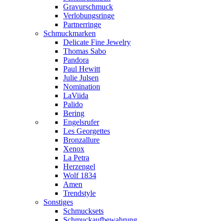
Gravurschmuck
Verlobungsringe
Partnerringe
Schmuckmarken
Delicate Fine Jewelry
Thomas Sabo
Pandora
Paul Hewitt
Julie Julsen
Nomination
LaViida
Palido
Bering
Engelsrufer
Les Georgettes
Bronzallure
Xenox
La Petra
Herzengel
Wolf 1834
Amen
Trendstyle
Sonstiges
Schmucksets
Schmuckaufbewahrung