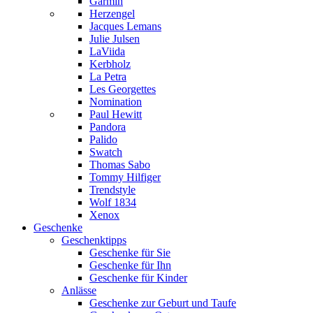
Garmin
Herzengel
Jacques Lemans
Julie Julsen
LaViida
Kerbholz
La Petra
Les Georgettes
Nomination
Paul Hewitt
Pandora
Palido
Swatch
Thomas Sabo
Tommy Hilfiger
Trendstyle
Wolf 1834
Xenox
Geschenke
Geschenktipps
Geschenke für Sie
Geschenke für Ihn
Geschenke für Kinder
Anlässe
Geschenke zur Geburt und Taufe