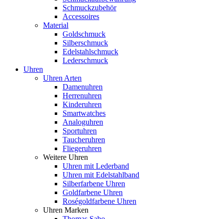
Schmuckzubehör
Accessoires
Material
Goldschmuck
Silberschmuck
Edelstahlschmuck
Lederschmuck
Uhren
Uhren Arten
Damenuhren
Herrenuhren
Kinderuhren
Smartwatches
Analoguhren
Sportuhren
Taucheruhren
Fliegeruhren
Weitere Uhren
Uhren mit Lederband
Uhren mit Edelstahlband
Silberfarbene Uhren
Goldfarbene Uhren
Roségoldfarbene Uhren
Uhren Marken
Thomas Sabo