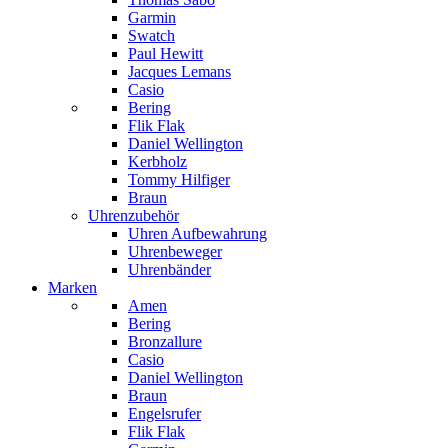
Garmin
Swatch
Paul Hewitt
Jacques Lemans
Casio
Bering
Flik Flak
Daniel Wellington
Kerbholz
Tommy Hilfiger
Braun
Uhrenzubehör
Uhren Aufbewahrung
Uhrenbeweger
Uhrenbänder
Marken
Amen
Bering
Bronzallure
Casio
Daniel Wellington
Braun
Engelsrufer
Flik Flak