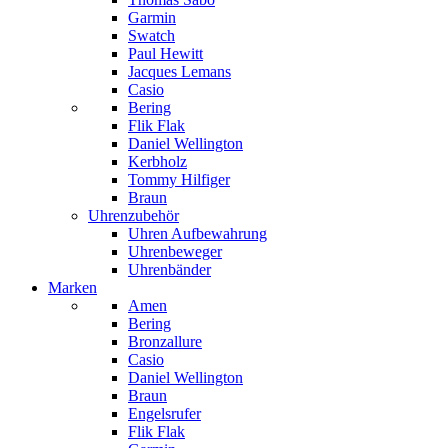
Garmin
Swatch
Paul Hewitt
Jacques Lemans
Casio
Bering
Flik Flak
Daniel Wellington
Kerbholz
Tommy Hilfiger
Braun
Uhrenzubehör
Uhren Aufbewahrung
Uhrenbeweger
Uhrenbänder
Marken
Amen
Bering
Bronzallure
Casio
Daniel Wellington
Braun
Engelsrufer
Flik Flak