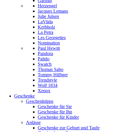
Garmin
Herzengel
Jacques Lemans
Julie Julsen
LaViida
Kerbholz
La Petra
Les Georgettes
Nomination
Paul Hewitt
Pandora
Palido
Swatch
Thomas Sabo
Tommy Hilfiger
Trendstyle
Wolf 1834
Xenox
Geschenke
Geschenktipps
Geschenke für Sie
Geschenke für Ihn
Geschenke für Kinder
Anlässe
Geschenke zur Geburt und Taufe