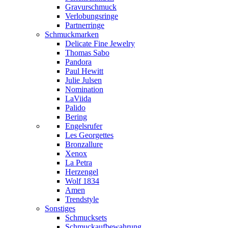
Gravurschmuck
Verlobungsringe
Partnerringe
Schmuckmarken
Delicate Fine Jewelry
Thomas Sabo
Pandora
Paul Hewitt
Julie Julsen
Nomination
LaViida
Palido
Bering
Engelsrufer
Les Georgettes
Bronzallure
Xenox
La Petra
Herzengel
Wolf 1834
Amen
Trendstyle
Sonstiges
Schmucksets
Schmuckaufbewahrung