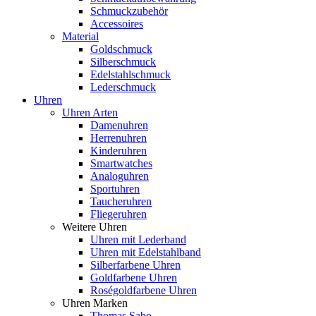
Schmuckzubehör
Accessoires
Material
Goldschmuck
Silberschmuck
Edelstahlschmuck
Lederschmuck
Uhren
Uhren Arten
Damenuhren
Herrenuhren
Kinderuhren
Smartwatches
Analoguhren
Sportuhren
Taucheruhren
Fliegeruhren
Weitere Uhren
Uhren mit Lederband
Uhren mit Edelstahlband
Silberfarbene Uhren
Goldfarbene Uhren
Roségoldfarbene Uhren
Uhren Marken
Thomas Sabo