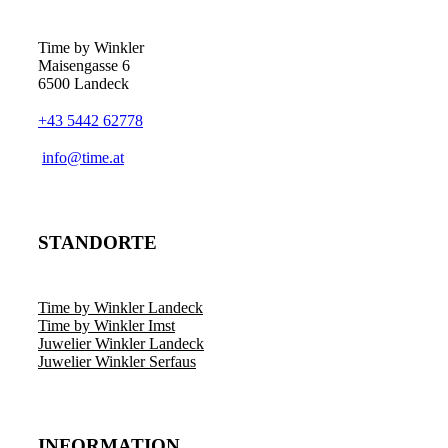
Optionen
können
auf
Time by Winkler
der
Maisengasse 6
Produktseite
6500 Landeck
gewählt
werden
+43 5442 62778
­info@time.at
STANDORTE
Time by Winkler Landeck
Time by Winkler Imst
Juwelier Winkler Landeck
Juwelier Winkler Serfaus
INFORMATION