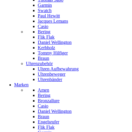
Garmin
Swatch
Paul Hewitt
Jacques Lemans
Casio
Bering
Flik Flak
Daniel Wellington
Kerbholz
Tommy Hilfiger
Braun
Uhrenzubehör
Uhren Aufbewahrung
Uhrenbeweger
Uhrenbänder
Marken
Amen
Bering
Bronzallure
Casio
Daniel Wellington
Braun
Engelsrufer
Flik Flak