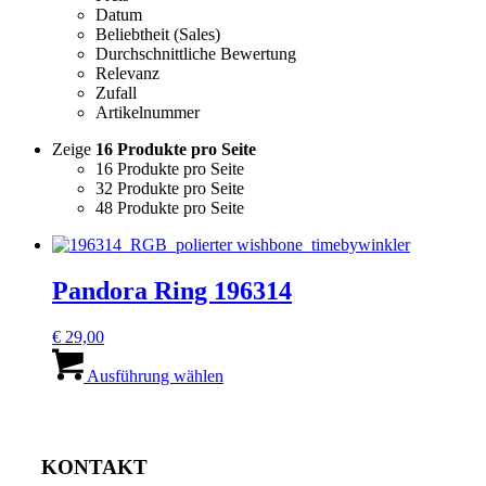
Datum
Beliebtheit (Sales)
Durchschnittliche Bewertung
Relevanz
Zufall
Artikelnummer
Zeige
16 Produkte pro Seite
16 Produkte pro Seite
32 Produkte pro Seite
48 Produkte pro Seite
Pandora Ring 196314
€
29,00
Dieses
Produkt
Ausführung wählen
weist
mehrere
Varianten
auf.
KONTAKT
Die