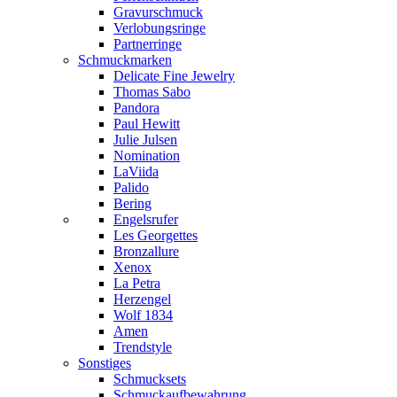
Gravurschmuck
Verlobungsringe
Partnerringe
Schmuckmarken
Delicate Fine Jewelry
Thomas Sabo
Pandora
Paul Hewitt
Julie Julsen
Nomination
LaViida
Palido
Bering
Engelsrufer
Les Georgettes
Bronzallure
Xenox
La Petra
Herzengel
Wolf 1834
Amen
Trendstyle
Sonstiges
Schmucksets
Schmuckaufbewahrung