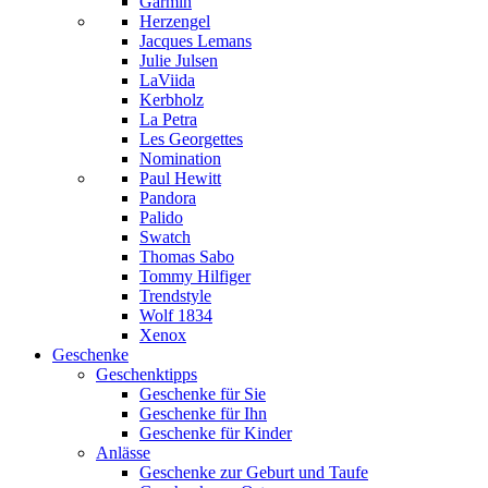
Garmin
Herzengel
Jacques Lemans
Julie Julsen
LaViida
Kerbholz
La Petra
Les Georgettes
Nomination
Paul Hewitt
Pandora
Palido
Swatch
Thomas Sabo
Tommy Hilfiger
Trendstyle
Wolf 1834
Xenox
Geschenke
Geschenktipps
Geschenke für Sie
Geschenke für Ihn
Geschenke für Kinder
Anlässe
Geschenke zur Geburt und Taufe