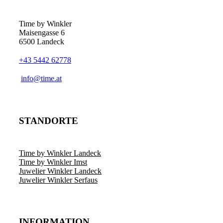
Optionen
können
auf
Time by Winkler
der
Maisengasse 6
Produktseite
6500 Landeck
gewählt
werden
+43 5442 62778
­info@time.at
STANDORTE
Time by Winkler Landeck
Time by Winkler Imst
Juwelier Winkler Landeck
Juwelier Winkler Serfaus
INFORMATION