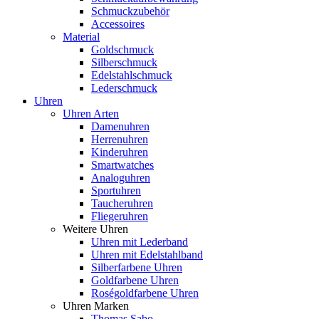
Schmuckzubehör
Accessoires
Material
Goldschmuck
Silberschmuck
Edelstahlschmuck
Lederschmuck
Uhren
Uhren Arten
Damenuhren
Herrenuhren
Kinderuhren
Smartwatches
Analoguhren
Sportuhren
Taucheruhren
Fliegeruhren
Weitere Uhren
Uhren mit Lederband
Uhren mit Edelstahlband
Silberfarbene Uhren
Goldfarbene Uhren
Roségoldfarbene Uhren
Uhren Marken
Thomas Sabo