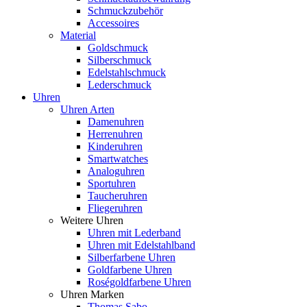
Schmuckzubehör
Accessoires
Material
Goldschmuck
Silberschmuck
Edelstahlschmuck
Lederschmuck
Uhren
Uhren Arten
Damenuhren
Herrenuhren
Kinderuhren
Smartwatches
Analoguhren
Sportuhren
Taucheruhren
Fliegeruhren
Weitere Uhren
Uhren mit Lederband
Uhren mit Edelstahlband
Silberfarbene Uhren
Goldfarbene Uhren
Roségoldfarbene Uhren
Uhren Marken
Thomas Sabo