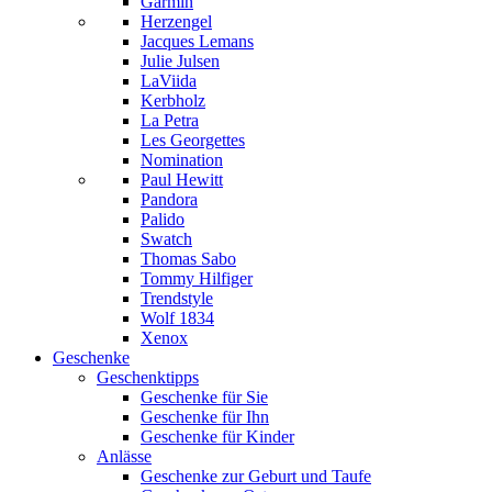
Garmin
Herzengel
Jacques Lemans
Julie Julsen
LaViida
Kerbholz
La Petra
Les Georgettes
Nomination
Paul Hewitt
Pandora
Palido
Swatch
Thomas Sabo
Tommy Hilfiger
Trendstyle
Wolf 1834
Xenox
Geschenke
Geschenktipps
Geschenke für Sie
Geschenke für Ihn
Geschenke für Kinder
Anlässe
Geschenke zur Geburt und Taufe