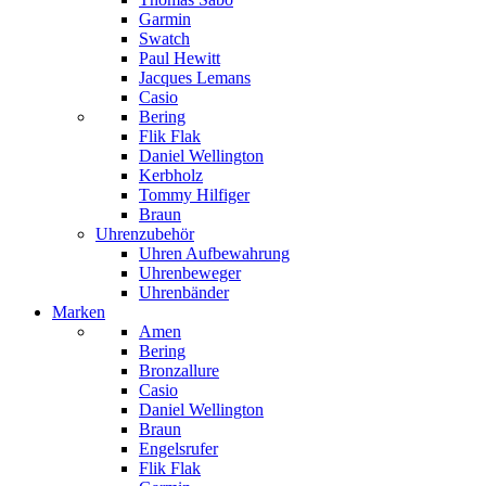
Garmin
Swatch
Paul Hewitt
Jacques Lemans
Casio
Bering
Flik Flak
Daniel Wellington
Kerbholz
Tommy Hilfiger
Braun
Uhrenzubehör
Uhren Aufbewahrung
Uhrenbeweger
Uhrenbänder
Marken
Amen
Bering
Bronzallure
Casio
Daniel Wellington
Braun
Engelsrufer
Flik Flak