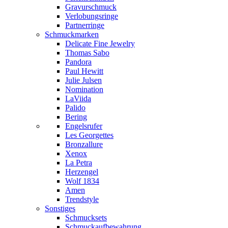
Gravurschmuck
Verlobungsringe
Partnerringe
Schmuckmarken
Delicate Fine Jewelry
Thomas Sabo
Pandora
Paul Hewitt
Julie Julsen
Nomination
LaViida
Palido
Bering
Engelsrufer
Les Georgettes
Bronzallure
Xenox
La Petra
Herzengel
Wolf 1834
Amen
Trendstyle
Sonstiges
Schmucksets
Schmuckaufbewahrung