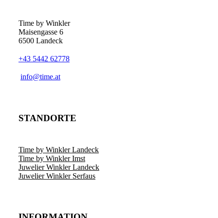
Optionen
können
auf
Time by Winkler
der
Maisengasse 6
Produktseite
6500 Landeck
gewählt
werden
+43 5442 62778
­info@time.at
STANDORTE
Time by Winkler Landeck
Time by Winkler Imst
Juwelier Winkler Landeck
Juwelier Winkler Serfaus
INFORMATION