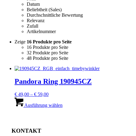
Datum
Beliebtheit (Sales)
Durchschnittliche Bewertung
Relevanz
Zufall
Artikelnummer
Zeige
16 Produkte pro Seite
16 Produkte pro Seite
32 Produkte pro Seite
48 Produkte pro Seite
Pandora Ring 190945CZ
Preisspanne:
€
49,00
–
€
59,00
€ 49,00
Dieses
bis
Produkt
Ausführung wählen
€ 59,00
weist
mehrere
Varianten
auf.
KONTAKT
Die