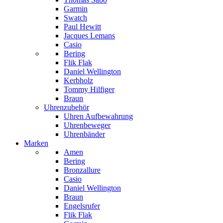
Garmin
Swatch
Paul Hewitt
Jacques Lemans
Casio
Bering
Flik Flak
Daniel Wellington
Kerbholz
Tommy Hilfiger
Braun
Uhrenzubehör
Uhren Aufbewahrung
Uhrenbeweger
Uhrenbänder
Marken
Amen
Bering
Bronzallure
Casio
Daniel Wellington
Braun
Engelsrufer
Flik Flak