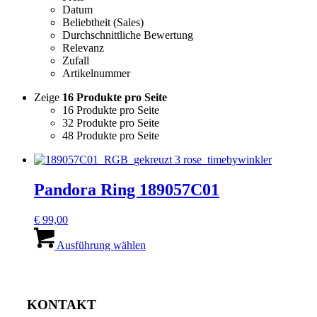
Datum
Beliebtheit (Sales)
Durchschnittliche Bewertung
Relevanz
Zufall
Artikelnummer
Zeige
16 Produkte pro Seite
16 Produkte pro Seite
32 Produkte pro Seite
48 Produkte pro Seite
Pandora Ring 189057C01
€
99,00
Dieses
Produkt
Ausführung wählen
weist
mehrere
Varianten
auf.
KONTAKT
Die