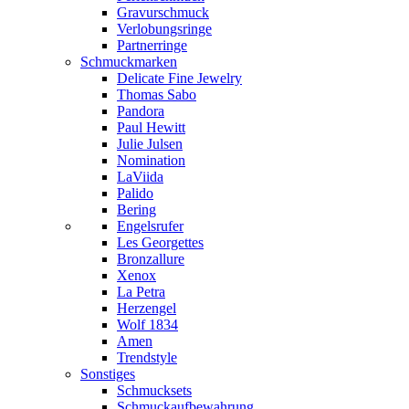
Gravurschmuck
Verlobungsringe
Partnerringe
Schmuckmarken
Delicate Fine Jewelry
Thomas Sabo
Pandora
Paul Hewitt
Julie Julsen
Nomination
LaViida
Palido
Bering
Engelsrufer
Les Georgettes
Bronzallure
Xenox
La Petra
Herzengel
Wolf 1834
Amen
Trendstyle
Sonstiges
Schmucksets
Schmuckaufbewahrung