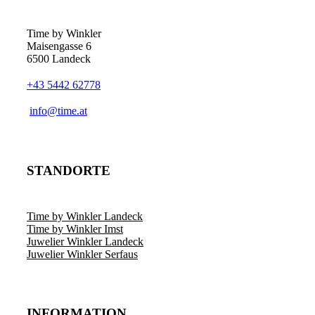
Optionen
können
auf
Time by Winkler
der
Maisengasse 6
Produktseite
6500 Landeck
gewählt
werden
+43 5442 62778
­info@time.at
STANDORTE
Time by Winkler Landeck
Time by Winkler Imst
Juwelier Winkler Landeck
Juwelier Winkler Serfaus
INFORMATION