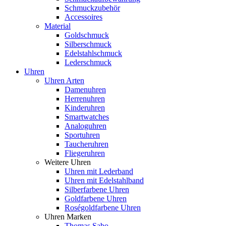
Schmuckzubehör
Accessoires
Material
Goldschmuck
Silberschmuck
Edelstahlschmuck
Lederschmuck
Uhren
Uhren Arten
Damenuhren
Herrenuhren
Kinderuhren
Smartwatches
Analoguhren
Sportuhren
Taucheruhren
Fliegeruhren
Weitere Uhren
Uhren mit Lederband
Uhren mit Edelstahlband
Silberfarbene Uhren
Goldfarbene Uhren
Roségoldfarbene Uhren
Uhren Marken
Thomas Sabo