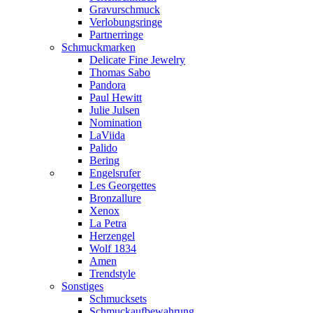
Gravurschmuck
Verlobungsringe
Partnerringe
Schmuckmarken
Delicate Fine Jewelry
Thomas Sabo
Pandora
Paul Hewitt
Julie Julsen
Nomination
LaViida
Palido
Bering
Engelsrufer
Les Georgettes
Bronzallure
Xenox
La Petra
Herzengel
Wolf 1834
Amen
Trendstyle
Sonstiges
Schmucksets
Schmuckaufbewahrung