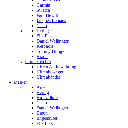
Garmin
Swatch
Paul Hewitt
Jacques Lemans
Casio
Bering
Flik Flak
Daniel Wellington
Kerbholz
Tommy Hilfiger
Braun
Uhrenzubehör
Uhren Aufbewahrung
Uhrenbeweger
Uhrenbänder
Marken
Amen
Bering
Bronzallure
Casio
Daniel Wellington
Braun
Engelsrufer
Flik Flak