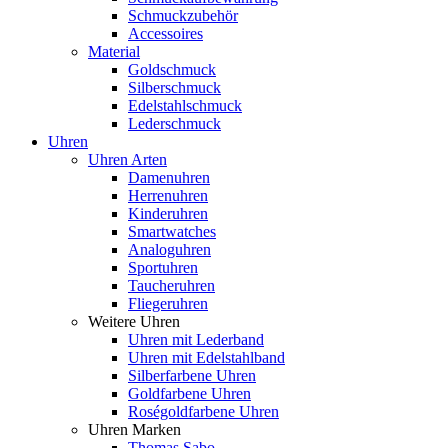
Schmuckzubehör
Accessoires
Material
Goldschmuck
Silberschmuck
Edelstahlschmuck
Lederschmuck
Uhren
Uhren Arten
Damenuhren
Herrenuhren
Kinderuhren
Smartwatches
Analoguhren
Sportuhren
Taucheruhren
Fliegeruhren
Weitere Uhren
Uhren mit Lederband
Uhren mit Edelstahlband
Silberfarbene Uhren
Goldfarbene Uhren
Roségoldfarbene Uhren
Uhren Marken
Thomas Sabo