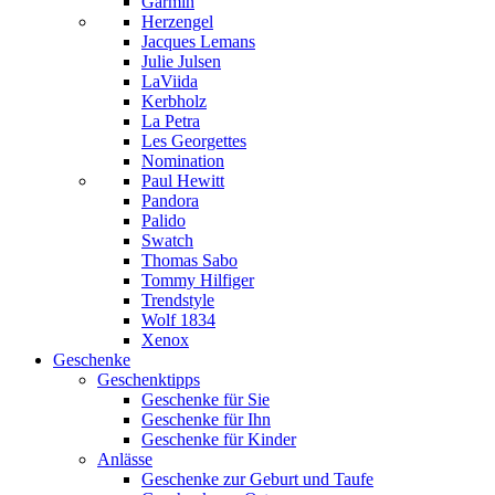
Garmin
Herzengel
Jacques Lemans
Julie Julsen
LaViida
Kerbholz
La Petra
Les Georgettes
Nomination
Paul Hewitt
Pandora
Palido
Swatch
Thomas Sabo
Tommy Hilfiger
Trendstyle
Wolf 1834
Xenox
Geschenke
Geschenktipps
Geschenke für Sie
Geschenke für Ihn
Geschenke für Kinder
Anlässe
Geschenke zur Geburt und Taufe