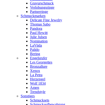
Gravurschmuck
Verlobungsringe
Partnerringe
Schmuckmarken
Delicate Fine Jewelry
Thomas Sabo
Pandora
Paul Hewitt
Julie Julsen
Nomination
LaViida
Palido
Bering
Engelsrufer
Les Georgettes
Bronzallure
Xenox
La Petra
Herzengel
Wolf 1834
Amen
Trendstyle
Sonstiges
Schmucksets
Schmuckaufbewahrung