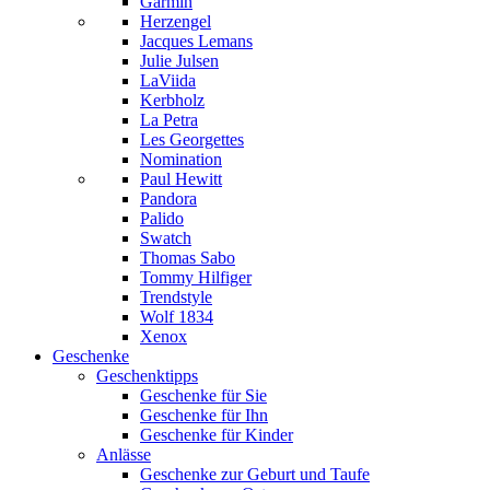
Garmin
Herzengel
Jacques Lemans
Julie Julsen
LaViida
Kerbholz
La Petra
Les Georgettes
Nomination
Paul Hewitt
Pandora
Palido
Swatch
Thomas Sabo
Tommy Hilfiger
Trendstyle
Wolf 1834
Xenox
Geschenke
Geschenktipps
Geschenke für Sie
Geschenke für Ihn
Geschenke für Kinder
Anlässe
Geschenke zur Geburt und Taufe