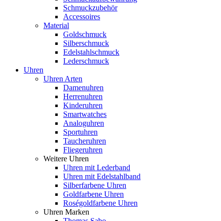
Schmuckzubehör
Accessoires
Material
Goldschmuck
Silberschmuck
Edelstahlschmuck
Lederschmuck
Uhren
Uhren Arten
Damenuhren
Herrenuhren
Kinderuhren
Smartwatches
Analoguhren
Sportuhren
Taucheruhren
Fliegeruhren
Weitere Uhren
Uhren mit Lederband
Uhren mit Edelstahlband
Silberfarbene Uhren
Goldfarbene Uhren
Roségoldfarbene Uhren
Uhren Marken
Thomas Sabo