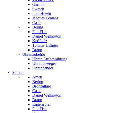
Garmin
Swatch
Paul Hewitt
Jacques Lemans
Casio
Bering
Flik Flak
Daniel Wellington
Kerbholz
Tommy Hilfiger
Braun
Uhrenzubehör
Uhren Aufbewahrung
Uhrenbeweger
Uhrenbänder
Marken
Amen
Bering
Bronzallure
Casio
Daniel Wellington
Braun
Engelsrufer
Flik Flak