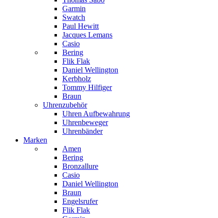
Garmin
Swatch
Paul Hewitt
Jacques Lemans
Casio
Bering
Flik Flak
Daniel Wellington
Kerbholz
Tommy Hilfiger
Braun
Uhrenzubehör
Uhren Aufbewahrung
Uhrenbeweger
Uhrenbänder
Marken
Amen
Bering
Bronzallure
Casio
Daniel Wellington
Braun
Engelsrufer
Flik Flak