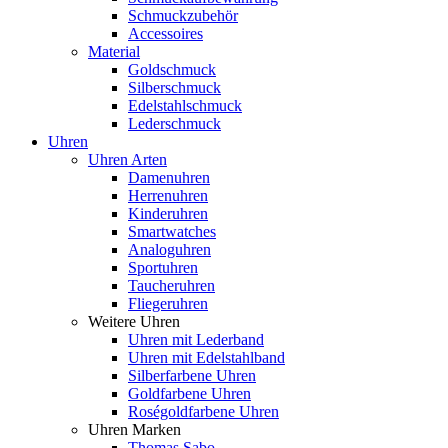
Schmuckzubehör
Accessoires
Material
Goldschmuck
Silberschmuck
Edelstahlschmuck
Lederschmuck
Uhren
Uhren Arten
Damenuhren
Herrenuhren
Kinderuhren
Smartwatches
Analoguhren
Sportuhren
Taucheruhren
Fliegeruhren
Weitere Uhren
Uhren mit Lederband
Uhren mit Edelstahlband
Silberfarbene Uhren
Goldfarbene Uhren
Roségoldfarbene Uhren
Uhren Marken
Thomas Sabo