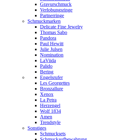
Gravurschmuck
Verlobungsringe
Partnerringe
Schmuckmarken
Delicate Fine Jewelry
Thomas Sabo
Pandora
Paul Hewitt
Julie Julsen
Nomination
LaViida
Palido
Bering
Engelsrufer
Les Georgettes
Bronzallure
Xenox
La Petra
Herzengel
Wolf 1834
Amen
Trendstyle
Sonstiges
Schmucksets
Schmuckaufbewahrung