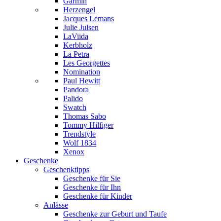
Garmin
Herzengel
Jacques Lemans
Julie Julsen
LaViida
Kerbholz
La Petra
Les Georgettes
Nomination
Paul Hewitt
Pandora
Palido
Swatch
Thomas Sabo
Tommy Hilfiger
Trendstyle
Wolf 1834
Xenox
Geschenke
Geschenktipps
Geschenke für Sie
Geschenke für Ihn
Geschenke für Kinder
Anlässe
Geschenke zur Geburt und Taufe