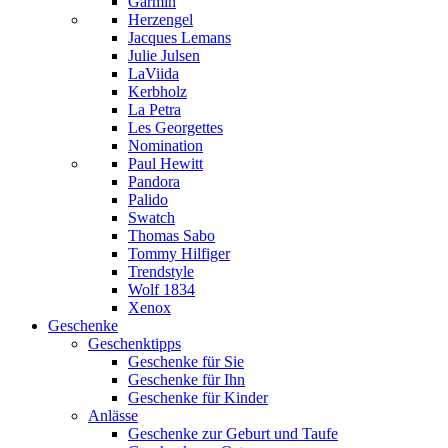
Garmin
Herzengel
Jacques Lemans
Julie Julsen
LaViida
Kerbholz
La Petra
Les Georgettes
Nomination
Paul Hewitt
Pandora
Palido
Swatch
Thomas Sabo
Tommy Hilfiger
Trendstyle
Wolf 1834
Xenox
Geschenke
Geschenktipps
Geschenke für Sie
Geschenke für Ihn
Geschenke für Kinder
Anlässe
Geschenke zur Geburt und Taufe