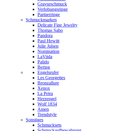
Gravurschmuck
Verlobungsringe
Partnerringe
Schmuckmarken
Delicate Fine Jewelry
Thomas Sabo
Pandora
Paul Hewitt
Julie Julsen
Nomination
LaViida
Palido
Bering
Engelsrufer
Les Georgettes
Bronzallure
Xenox
La Petra
Herzengel
Wolf 1834
Amen
Trendstyle
Sonstiges
Schmucksets
Schmuckaufbewahrung