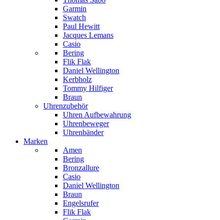
Garmin
Swatch
Paul Hewitt
Jacques Lemans
Casio
Bering
Flik Flak
Daniel Wellington
Kerbholz
Tommy Hilfiger
Braun
Uhrenzubehör
Uhren Aufbewahrung
Uhrenbeweger
Uhrenbänder
Marken
Amen
Bering
Bronzallure
Casio
Daniel Wellington
Braun
Engelsrufer
Flik Flak