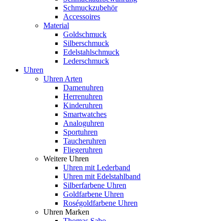
Schmuckzubehör
Accessoires
Material
Goldschmuck
Silberschmuck
Edelstahlschmuck
Lederschmuck
Uhren
Uhren Arten
Damenuhren
Herrenuhren
Kinderuhren
Smartwatches
Analoguhren
Sportuhren
Taucheruhren
Fliegeruhren
Weitere Uhren
Uhren mit Lederband
Uhren mit Edelstahlband
Silberfarbene Uhren
Goldfarbene Uhren
Roségoldfarbene Uhren
Uhren Marken
Thomas Sabo