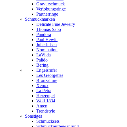
Gravurschmuck
Verlobungsringe
Partnerringe
Schmuckmarken
Delicate Fine Jewelry
Thomas Sabo
Pandora
Paul Hewitt
Julie Julsen
Nomination
LaViida
Palido
Bering
Engelsrufer
Les Georgettes
Bronzallure
Xenox
La Petra
Herzengel
Wolf 1834
Amen
Trendstyle
Sonstiges
Schmucksets
Schmuckaufbewahrung