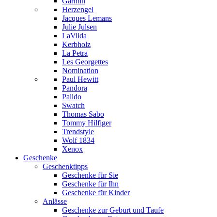
Garmin
Herzengel
Jacques Lemans
Julie Julsen
LaViida
Kerbholz
La Petra
Les Georgettes
Nomination
Paul Hewitt
Pandora
Palido
Swatch
Thomas Sabo
Tommy Hilfiger
Trendstyle
Wolf 1834
Xenox
Geschenke
Geschenktipps
Geschenke für Sie
Geschenke für Ihn
Geschenke für Kinder
Anlässe
Geschenke zur Geburt und Taufe