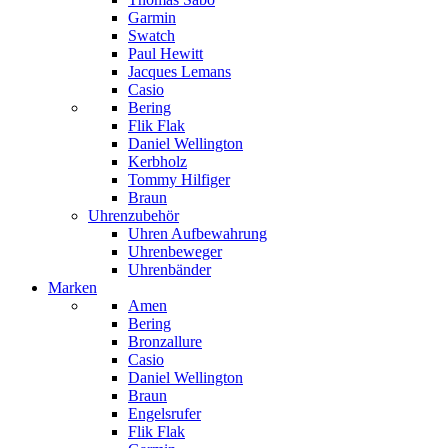
Garmin
Swatch
Paul Hewitt
Jacques Lemans
Casio
Bering
Flik Flak
Daniel Wellington
Kerbholz
Tommy Hilfiger
Braun
Uhrenzubehör
Uhren Aufbewahrung
Uhrenbeweger
Uhrenbänder
Marken
Amen
Bering
Bronzallure
Casio
Daniel Wellington
Braun
Engelsrufer
Flik Flak