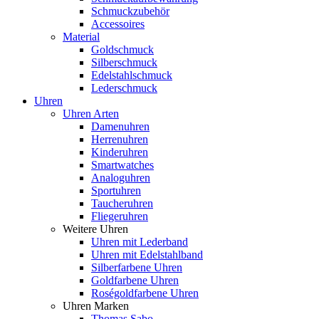
Schmuckzubehör
Accessoires
Material
Goldschmuck
Silberschmuck
Edelstahlschmuck
Lederschmuck
Uhren
Uhren Arten
Damenuhren
Herrenuhren
Kinderuhren
Smartwatches
Analoguhren
Sportuhren
Taucheruhren
Fliegeruhren
Weitere Uhren
Uhren mit Lederband
Uhren mit Edelstahlband
Silberfarbene Uhren
Goldfarbene Uhren
Roségoldfarbene Uhren
Uhren Marken
Thomas Sabo