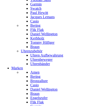
Garmin
Swatch
Paul Hewitt
Jacques Lemans
Casio
Bering
Flik Flak
Daniel Wellington
Kerbholz
Tommy Hilfiger
Braun
Uhrenzubehör
Uhren Aufbewahrung
Uhrenbeweger
Uhrenbänder
Marken
Amen
Bering
Bronzallure
Casio
Daniel Wellington
Braun
Engelsrufer
Flik Flak