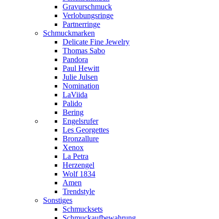
Gravurschmuck
Verlobungsringe
Partnerringe
Schmuckmarken
Delicate Fine Jewelry
Thomas Sabo
Pandora
Paul Hewitt
Julie Julsen
Nomination
LaViida
Palido
Bering
Engelsrufer
Les Georgettes
Bronzallure
Xenox
La Petra
Herzengel
Wolf 1834
Amen
Trendstyle
Sonstiges
Schmucksets
Schmuckaufbewahrung