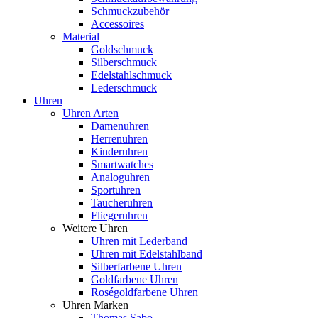
Schmuckzubehör
Accessoires
Material
Goldschmuck
Silberschmuck
Edelstahlschmuck
Lederschmuck
Uhren
Uhren Arten
Damenuhren
Herrenuhren
Kinderuhren
Smartwatches
Analoguhren
Sportuhren
Taucheruhren
Fliegeruhren
Weitere Uhren
Uhren mit Lederband
Uhren mit Edelstahlband
Silberfarbene Uhren
Goldfarbene Uhren
Roségoldfarbene Uhren
Uhren Marken
Thomas Sabo