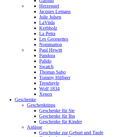
Garmin
Herzengel
Jacques Lemans
Julie Julsen
LaViida
Kerbholz
La Petra
Les Georgettes
Nomination
Paul Hewitt
Pandora
Palido
Swatch
Thomas Sabo
Tommy Hilfiger
Trendstyle
Wolf 1834
Xenox
Geschenke
Geschenktipps
Geschenke für Sie
Geschenke für Ihn
Geschenke für Kinder
Anlässe
Geschenke zur Geburt und Taufe