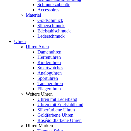
Schmuckzubehör
Accessoires
Material
Goldschmuck
Silberschmuck
Edelstahlschmuck
Lederschmuck
Uhren
Uhren Arten
Damenuhren
Herrenuhren
Kinderuhren
Smartwatches
Analoguhren
Sportuhren
Taucheruhren
Fliegeruhren
Weitere Uhren
Uhren mit Lederband
Uhren mit Edelstahlband
Silberfarbene Uhren
Goldfarbene Uhren
Roségoldfarbene Uhren
Uhren Marken
Thomas Sabo