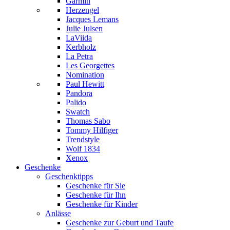
Garmin
Herzengel
Jacques Lemans
Julie Julsen
LaViida
Kerbholz
La Petra
Les Georgettes
Nomination
Paul Hewitt
Pandora
Palido
Swatch
Thomas Sabo
Tommy Hilfiger
Trendstyle
Wolf 1834
Xenox
Geschenke
Geschenktipps
Geschenke für Sie
Geschenke für Ihn
Geschenke für Kinder
Anlässe
Geschenke zur Geburt und Taufe