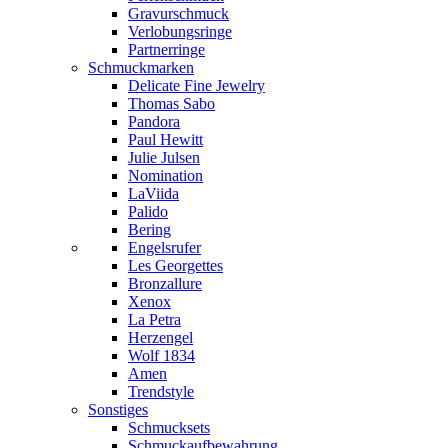
Gravurschmuck
Verlobungsringe
Partnerringe
Schmuckmarken
Delicate Fine Jewelry
Thomas Sabo
Pandora
Paul Hewitt
Julie Julsen
Nomination
LaViida
Palido
Bering
Engelsrufer
Les Georgettes
Bronzallure
Xenox
La Petra
Herzengel
Wolf 1834
Amen
Trendstyle
Sonstiges
Schmucksets
Schmuckaufbewahrung