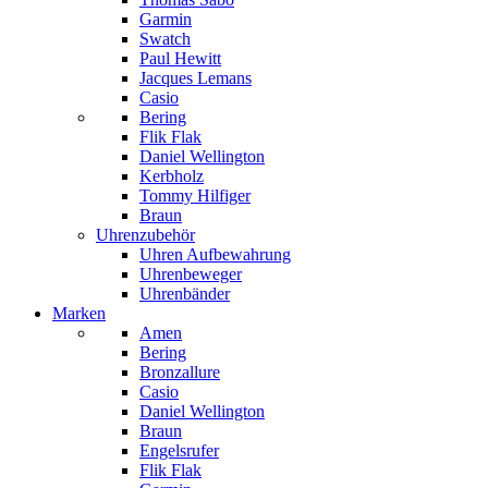
Garmin
Swatch
Paul Hewitt
Jacques Lemans
Casio
Bering
Flik Flak
Daniel Wellington
Kerbholz
Tommy Hilfiger
Braun
Uhrenzubehör
Uhren Aufbewahrung
Uhrenbeweger
Uhrenbänder
Marken
Amen
Bering
Bronzallure
Casio
Daniel Wellington
Braun
Engelsrufer
Flik Flak