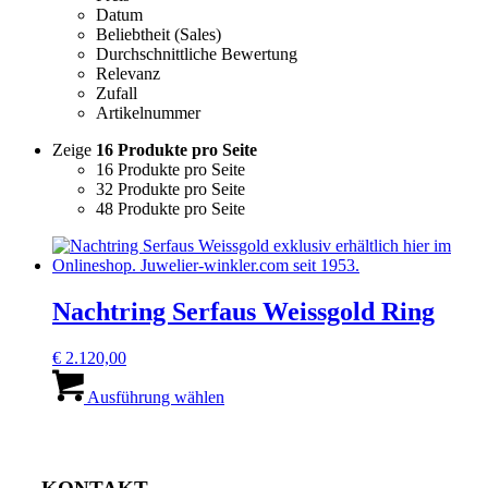
Datum
Beliebtheit (Sales)
Durchschnittliche Bewertung
Relevanz
Zufall
Artikelnummer
Zeige
16 Produkte pro Seite
16 Produkte pro Seite
32 Produkte pro Seite
48 Produkte pro Seite
Nachtring Serfaus Weissgold Ring
€
2.120,00
Dieses
Produkt
Ausführung wählen
weist
mehrere
Varianten
auf.