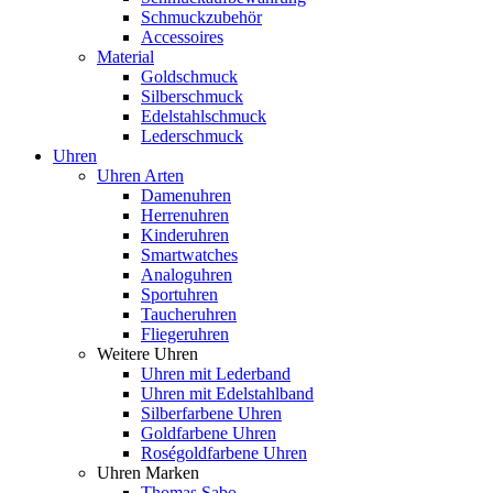
Schmuckzubehör
Accessoires
Material
Goldschmuck
Silberschmuck
Edelstahlschmuck
Lederschmuck
Uhren
Uhren Arten
Damenuhren
Herrenuhren
Kinderuhren
Smartwatches
Analoguhren
Sportuhren
Taucheruhren
Fliegeruhren
Weitere Uhren
Uhren mit Lederband
Uhren mit Edelstahlband
Silberfarbene Uhren
Goldfarbene Uhren
Roségoldfarbene Uhren
Uhren Marken
Thomas Sabo