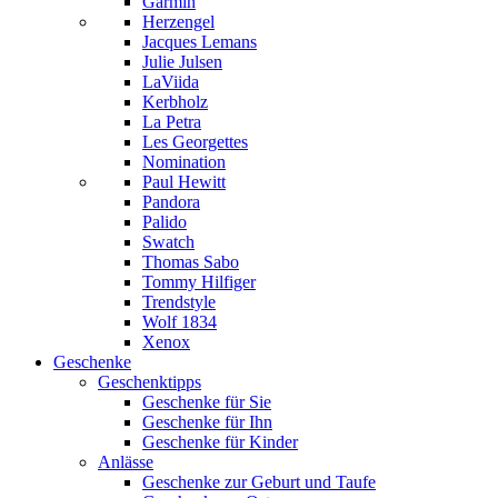
Garmin
Herzengel
Jacques Lemans
Julie Julsen
LaViida
Kerbholz
La Petra
Les Georgettes
Nomination
Paul Hewitt
Pandora
Palido
Swatch
Thomas Sabo
Tommy Hilfiger
Trendstyle
Wolf 1834
Xenox
Geschenke
Geschenktipps
Geschenke für Sie
Geschenke für Ihn
Geschenke für Kinder
Anlässe
Geschenke zur Geburt und Taufe