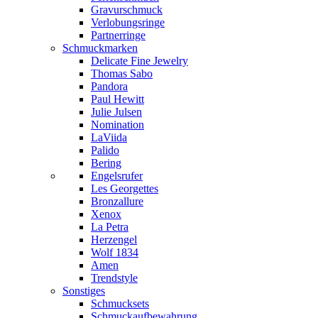
Gravurschmuck
Verlobungsringe
Partnerringe
Schmuckmarken
Delicate Fine Jewelry
Thomas Sabo
Pandora
Paul Hewitt
Julie Julsen
Nomination
LaViida
Palido
Bering
Engelsrufer
Les Georgettes
Bronzallure
Xenox
La Petra
Herzengel
Wolf 1834
Amen
Trendstyle
Sonstiges
Schmucksets
Schmuckaufbewahrung