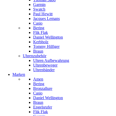
Garmin
Swatch
Paul Hewitt
Jacques Lemans
Casio
Bering
Flik Flak
Daniel Wellington
Kerbholz
Tommy Hilfiger
Braun
Uhrenzubehör
Uhren Aufbewahrung
Uhrenbeweger
Uhrenbänder
Marken
Amen
Bering
Bronzallure
Casio
Daniel Wellington
Braun
Engelsrufer
Flik Flak