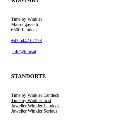
KONTAKT
Die
Optionen
können
auf
Time by Winkler
der
Maisengasse 6
Produktseite
6500 Landeck
gewählt
werden
+43 5442 62778
­info@time.at
STANDORTE
Time by Winkler Landeck
Time by Winkler Imst
Juwelier Winkler Landeck
Juwelier Winkler Serfaus