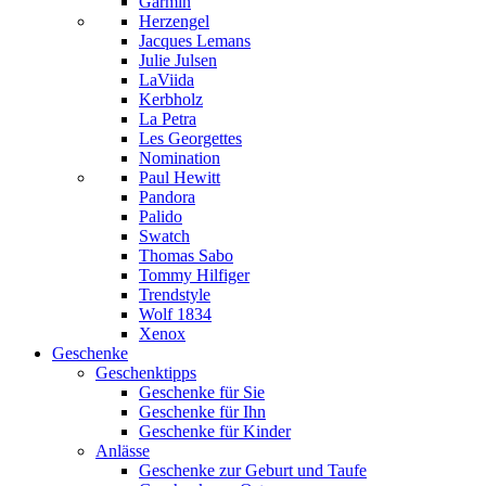
Garmin
Herzengel
Jacques Lemans
Julie Julsen
LaViida
Kerbholz
La Petra
Les Georgettes
Nomination
Paul Hewitt
Pandora
Palido
Swatch
Thomas Sabo
Tommy Hilfiger
Trendstyle
Wolf 1834
Xenox
Geschenke
Geschenktipps
Geschenke für Sie
Geschenke für Ihn
Geschenke für Kinder
Anlässe
Geschenke zur Geburt und Taufe