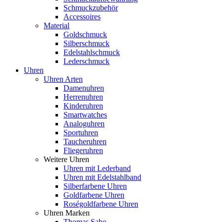
Schmuckzubehör
Accessoires
Material
Goldschmuck
Silberschmuck
Edelstahlschmuck
Lederschmuck
Uhren
Uhren Arten
Damenuhren
Herrenuhren
Kinderuhren
Smartwatches
Analoguhren
Sportuhren
Taucheruhren
Fliegeruhren
Weitere Uhren
Uhren mit Lederband
Uhren mit Edelstahlband
Silberfarbene Uhren
Goldfarbene Uhren
Roségoldfarbene Uhren
Uhren Marken
Thomas Sabo