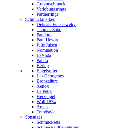
Gravurschmuck
Verlobungsringe
Partnerringe
Schmuckmarken
Delicate Fine Jewelry
Thomas Sabo
Pandora
Paul Hewitt
Julie Julsen
Nomination
LaViida
Palido
Bering
Engelsrufer
Les Georgettes
Bronzallure
Xenox
La Petra
Herzengel
Wolf 1834
Amen
Trendstyle
Sonstiges
Schmucksets
Schmuckaufbewahrung