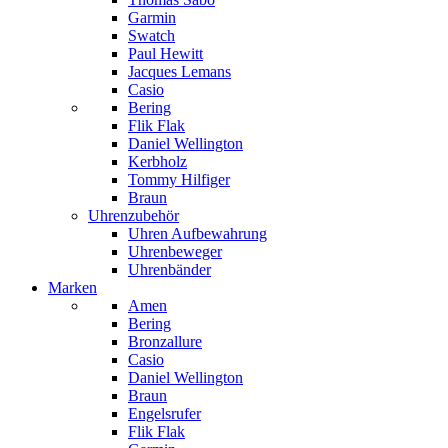
Garmin
Swatch
Paul Hewitt
Jacques Lemans
Casio
Bering
Flik Flak
Daniel Wellington
Kerbholz
Tommy Hilfiger
Braun
Uhrenzubehör
Uhren Aufbewahrung
Uhrenbeweger
Uhrenbänder
Marken
Amen
Bering
Bronzallure
Casio
Daniel Wellington
Braun
Engelsrufer
Flik Flak